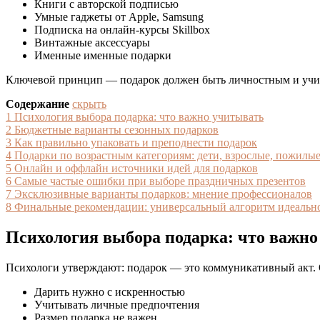
Книги с авторской подписью
Умные гаджеты от Apple, Samsung
Подписка на онлайн-курсы Skillbox
Винтажные аксессуары
Именные именные подарки
Ключевой принцип — подарок должен быть личностным и учит
Содержание
скрыть
1
Психология выбора подарка: что важно учитывать
2
Бюджетные варианты сезонных подарков
3
Как правильно упаковать и преподнести подарок
4
Подарки по возрастным категориям: дети, взрослые, пожилы
5
Онлайн и оффлайн источники идей для подарков
6
Самые частые ошибки при выборе праздничных презентов
7
Эксклюзивные варианты подарков: мнение профессионалов
8
Финальные рекомендации: универсальный алгоритм идеальн
Психология выбора подарка: что важн
Психологи утверждают: подарок — это коммуникативный акт. 
Дарить нужно с искренностью
Учитывать личные предпочтения
Размер подарка не важен