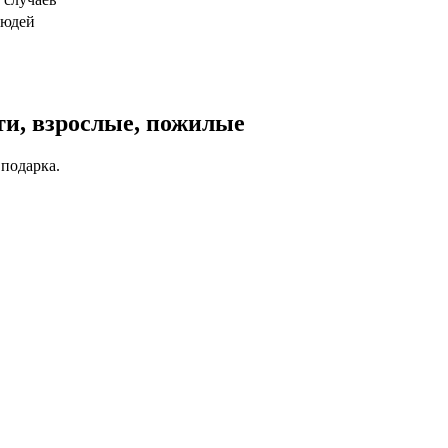
людей
ти, взрослые, пожилые
 подарка.