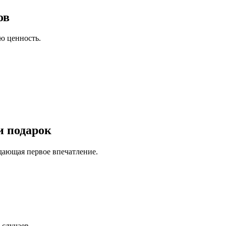
ов
ю ценность.
и подарок
дающая первое впечатление.
 случаев